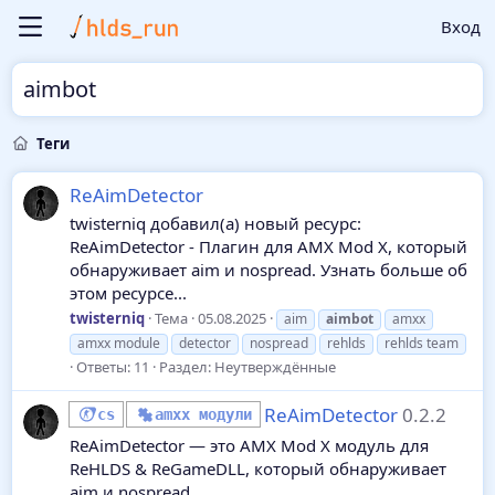
Вход
aimbot
Теги
ReAimDetector
twisterniq добавил(а) новый ресурс:
ReAimDetector - Плагин для AMX Mod X, который
обнаруживает aim и nospread. Узнать больше об
этом ресурсе...
twisterniq
Тема
05.08.2025
aim
aimbot
amxx
amxx module
detector
nospread
rehlds
rehlds team
Ответы: 11
Раздел:
Неутверждённые
ReAimDetector
0.2.2
cs
amxx модули
ReAimDetector — это AMX Mod X модуль для
ReHLDS & ReGameDLL, который обнаруживает
aim и nospread.