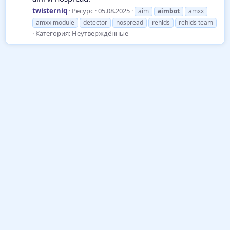
twisterniq
Ресурс
05.08.2025
aim
aimbot
amxx
amxx module
detector
nospread
rehlds
rehlds team
Категория:
Неутверждённые