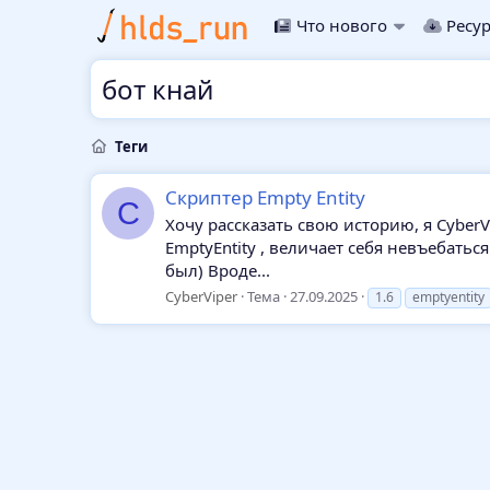
Что нового
Ресу
бот кнай
Теги
Скриптер Empty Entity
C
Хочу рассказать свою историю, я CyberV
EmptyEntity , величает себя невъебатьс
был) Вроде...
CyberViper
Тема
27.09.2025
1.6
emptyentity