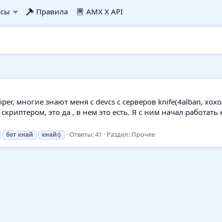
рсы
Правила
AMX X API
iper, многие знают меня с devcs с серверов knife(4alban, х
я скриптером, это да , в нем это есть. Я с ним начал работа
Ответы: 41
Раздел:
Прочее
бот
кнай
кнай
ф