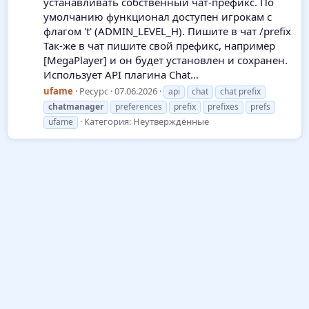
устанавливать собственный чат-префикс. По
умолчанию функционал доступен игрокам с
флагом 't' (ADMIN_LEVEL_H). Пишите в чат /prefix
Так-же в чат пишите свой префикс, например
[MegaPlayer] и он будет установлен и сохранен.
Использует API плагина Chat...
ufame
Ресурс
07.06.2026
api
chat
chat prefix
chatmanager
preferences
prefix
prefixes
prefs
Категория:
Неутверждённые
ufame