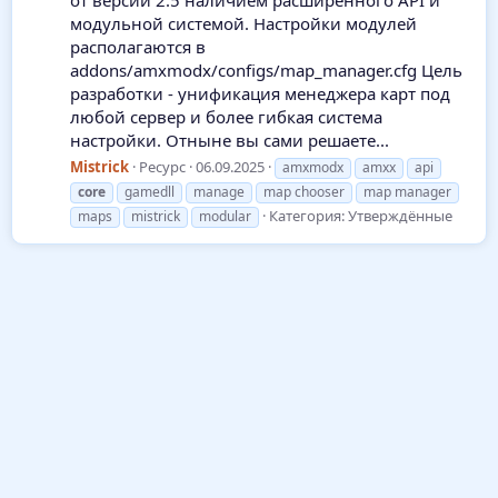
от версии 2.5 наличием расширенного API и
модульной системой. Настройки модулей
располагаются в
addons/amxmodx/configs/map_manager.cfg Цель
разработки - унификация менеджера карт под
любой сервер и более гибкая система
настройки. Отныне вы сами решаете...
Mistrick
Ресурс
06.09.2025
amxmodx
amxx
api
core
gamedll
manage
map chooser
map manager
Категория:
Утверждённые
maps
mistrick
modular