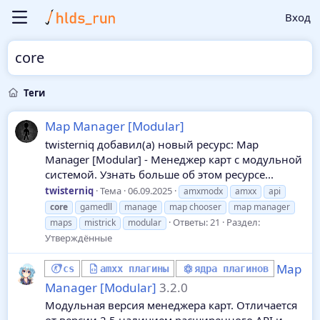
Вход
core
Теги
Map Manager [Modular]
twisterniq добавил(а) новый ресурс: Map
Manager [Modular] - Менеджер карт с модульной
системой. Узнать больше об этом ресурсе...
twisterniq
Тема
06.09.2025
amxmodx
amxx
api
core
gamedll
manage
map chooser
map manager
Ответы: 21
Раздел:
maps
mistrick
modular
Утверждённые
Map
cs
amxx плагины
ядра плагинов
Manager [Modular]
3.2.0
Модульная версия менеджера карт. Отличается