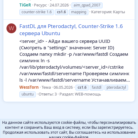
TiGeR
Ресурс
24.07.2026
aim_qpad_2007
Категория:
Карты
counter-strike 1.6
cs1.6
mapping
FastDL для Pterodactyl, Counter-Strike 1.6
W
сервера Ubuntu
<server_id> - Айди вашего сервера UUID
(Смотреть в "settings" значение: Server ID)
Создаем папку mkdir -p /var/www/fastdl Создаем
симлинк ln -s
/var/lib/pterodactyl/volumes/<server_id>/cstrike
/var/www/fastdl/servername Проверяем симлинк
ls -l /var/www/fastdl/servername Устанавливаем...
WessTorn
Тема
06.05.2026
cs1.6
fastdl
pterodactyl
Ответы: 3
Раздел:
WEB-помощь
ubuntu
На данном сайте используются cookie-файлы, чтобы персонализировать
контент и сохранить Ваш вход в систему, если Вы зарегистрируетесь.
Продолжая использовать этот сайт, Вы соглашаетесь на использование
наших cookie-файлов.