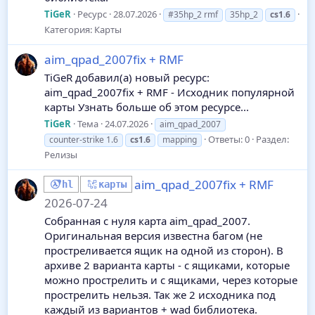
TiGeR
Ресурс
28.07.2026
#35hp_2 rmf
35hp_2
cs1.6
Категория:
Карты
aim_qpad_2007fix + RMF
TiGeR добавил(а) новый ресурс:
aim_qpad_2007fix + RMF - Исходник популярной
карты Узнать больше об этом ресурсе...
TiGeR
Тема
24.07.2026
aim_qpad_2007
Ответы: 0
Раздел:
counter-strike 1.6
cs1.6
mapping
Релизы
aim_qpad_2007fix + RMF
hl
карты
2026-07-24
Собранная с нуля карта aim_qpad_2007.
Оригинальная версия известна багом (не
простреливается ящик на одной из сторон). В
архиве 2 варианта карты - с ящиками, которые
можно прострелить и с ящиками, через которые
прострелить нельзя. Так же 2 исходника под
каждый из вариантов + wad библиотека.