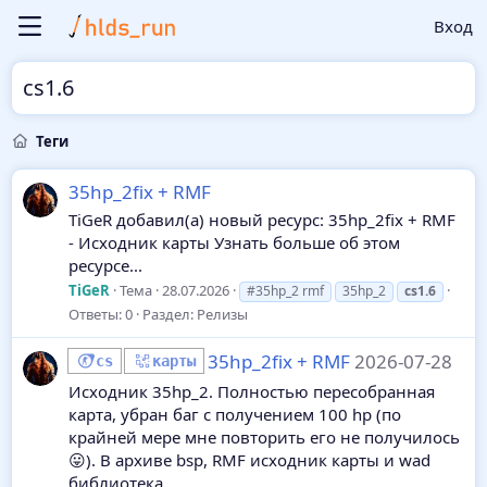
Вход
cs1.6
Теги
35hp_2fix + RMF
TiGeR добавил(а) новый ресурс: 35hp_2fix + RMF
- Исходник карты Узнать больше об этом
ресурсе...
TiGeR
Тема
28.07.2026
#35hp_2 rmf
35hp_2
cs1.6
Ответы: 0
Раздел:
Релизы
35hp_2fix + RMF
2026-07-28
cs
карты
Исходник 35hp_2. Полностью пересобранная
карта, убран баг с получением 100 hp (по
крайней мере мне повторить его не получилось
😛). В архиве bsp, RMF исходник карты и wad
библиотека.