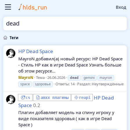
Вход
dead
Теги
HP Dead Space
MayroN добавил(а) новый ресурс: HP Dead Space
- Стиль HP как в игре Dead Space Узнать больше
об этом ресурсе...
MayroN
Тема
26.06.2026
dead
gemini
mayron
Ответы: 14
Раздел:
Неутверждённые
space
здоровье
HP Dead
cs
amxx плагины
reapi
Space
0.2
Плагин добавляет модель на спину игроку у
виде показателя здоровья ( как в игре Dead
Space )