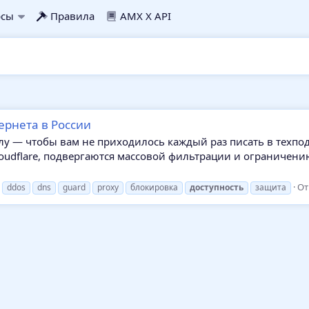
рсы
Правила
AMX X API
ернета в России
елу — чтобы вам не приходилось каждый раз писать в техпо
loudflare, подвергаются массовой фильтрации и ограничен
От
ddos
dns
guard
proxy
блокировка
доступность
защита