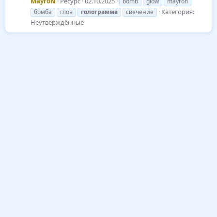
MayroN
Ресурс
02.10.2025
bomb
glow
mayron
Категория:
бомба
глов
голограмма
свечение
Неутверждённые