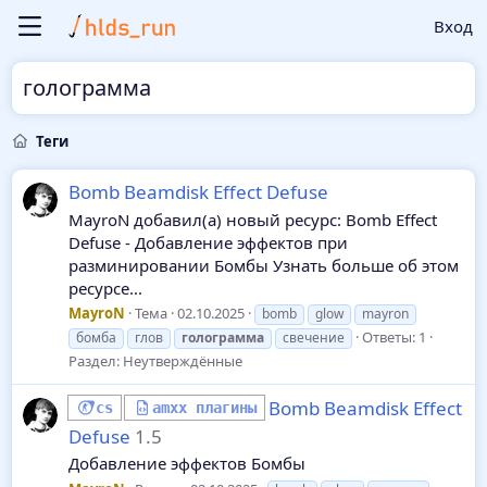
Вход
голограмма
Теги
Bomb Beamdisk Effect Defuse
MayroN добавил(а) новый ресурс: Bomb Effect
Defuse - Добавление эффектов при
разминировании Бомбы Узнать больше об этом
ресурсе...
MayroN
Тема
02.10.2025
bomb
glow
mayron
Ответы: 1
бомба
глов
голограмма
свечение
Раздел:
Неутверждённые
Bomb Beamdisk Effect
cs
amxx плагины
Defuse
1.5
Добавление эффектов Бомбы