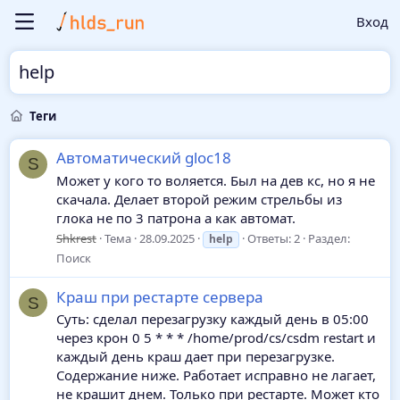
Вход
help
Теги
Автоматический gloc18
S
Может у кого то воляется. Был на дев кс, но я не
скачала. Делает второй режим стрельбы из
глока не по 3 патрона а как автомат.
Shkrest
Тема
28.09.2025
Ответы: 2
Раздел:
help
Поиск
Краш при рестарте сервера
S
Суть: сделал перезагрузку каждый день в 05:00
через крон 0 5 * * * /home/prod/cs/csdm restart и
каждый день краш дает при перезагрузке.
Содержание ниже. Работает исправно не лагает,
не крашит днем. Только при рестарте. Может кто