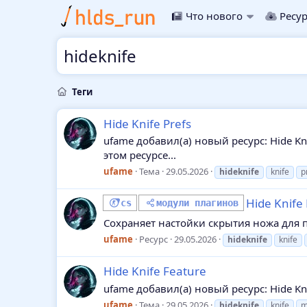
Что нового
Ресу
hideknife
Теги
Hide Knife Prefs
ufame добавил(а) новый ресурс: Hide Kni
этом ресурсе...
ufame
Тема
29.05.2026
hideknife
knife
p
Hide Knife 
cs
модули плагинов
Сохраняет настойки скрытия ножа для пла
ufame
Ресурс
29.05.2026
hideknife
knife
Hide Knife Feature
ufame добавил(а) новый ресурс: Hide Kni
ufame
Тема
29.05.2026
hideknife
knife
m