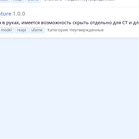
ature
1.0.0
в руках, имеется возможность скрыть отдельно для CT и дл
Категория:
Неутверждённые
model
reapi
ufame