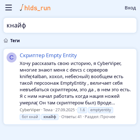
Вход
кнайф
Теги
Скриптер Empty Entity
C
Хочу рассказать свою историю, я CyberViper,
многие знают меня с devcs с серверов
knife(4alban, хохол, небесный) вообщем есть
такой персоонаж EmptyEntity , величает себя
невъебаться скриптером, это да , в нем это есть.
Я с ним начал работать когда нация ножей
умерла( Он там скриптером был) Вроде...
CyberViper
Тема
27.09.2025
1.6
emptyentity
Ответы: 41
Раздел:
Прочее
бот кнай
кнайф