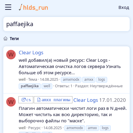
Вход
paffaejika
Теги
Clear Logs
W
well добавил(а) новый ресурс: Clear Logs -
Автоматическая очистка логов сервера Узнать
больше об этом ресурсе...
well
Тема
14.08.2025
amxmodx
amxx
logs
Ответы: 1
Раздел:
Неутверждённые
paffaejika
well
Clear Logs
17.01.2020
cs
amxx плагины
W
Плагин автоматически чистит логи раз в N дней.
Может чистить как всю директорию, так и
выборочно файлы по "маске".
well
Ресурс
14.08.2025
amxmodx
amxx
logs