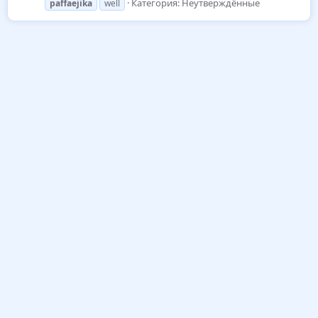
Категория:
Неутверждённые
paffaejika
well