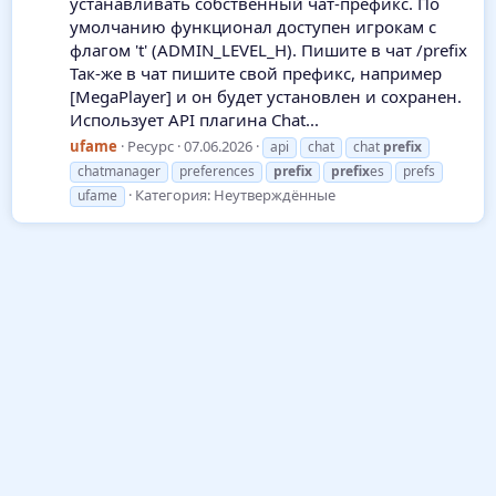
устанавливать собственный чат-префикс. По
умолчанию функционал доступен игрокам с
флагом 't' (ADMIN_LEVEL_H). Пишите в чат /prefix
Так-же в чат пишите свой префикс, например
[MegaPlayer] и он будет установлен и сохранен.
Использует API плагина Chat...
ufame
Ресурс
07.06.2026
api
chat
chat
prefix
chatmanager
preferences
prefix
prefix
es
prefs
Категория:
Неутверждённые
ufame