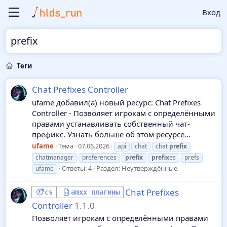
Вход
prefix
Теги
Chat Prefixes Controller
ufame добавил(а) новый ресурс: Chat Prefixes
Controller - Позволяет игрокам с определёнными
правами устанавливать собственный чат-
префикс. Узнать больше об этом ресурсе...
ufame
Тема
07.06.2026
api
chat
chat
prefix
chatmanager
preferences
prefix
prefix
es
prefs
Ответы: 4
Раздел:
Неутверждённые
ufame
Chat Prefixes
cs
amxx плагины
Controller
1.1.0
Позволяет игрокам с определёнными правами