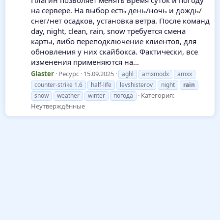
Плагин позволяет менять время суток и погоду
на сервере. На выбор есть день/ночь и дождь/
снег/нет осадков, установка ветра. После команд
day, night, clean, rain, snow требуется смена
карты, либо переподключение клиентов, для
обновления у них скайбокса. Фактически, все
изменения применяются на...
Glaster
Ресурс
15.09.2025
aghl
amxmodx
amxx
counter-strike 1.6
half-life
levshisterov
night
rain
Категория:
snow
weather
winter
погода
Неутверждённые