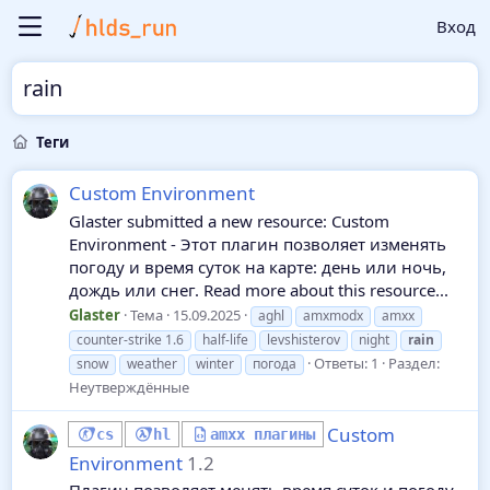
Вход
rain
Теги
Custom Environment
Glaster submitted a new resource: Custom
Environment - Этот плагин позволяет изменять
погоду и время суток на карте: день или ночь,
дождь или снег. Read more about this resource...
Glaster
Тема
15.09.2025
aghl
amxmodx
amxx
counter-strike 1.6
half-life
levshisterov
night
rain
Ответы: 1
Раздел:
snow
weather
winter
погода
Неутверждённые
Custom
cs
hl
amxx плагины
Environment
1.2