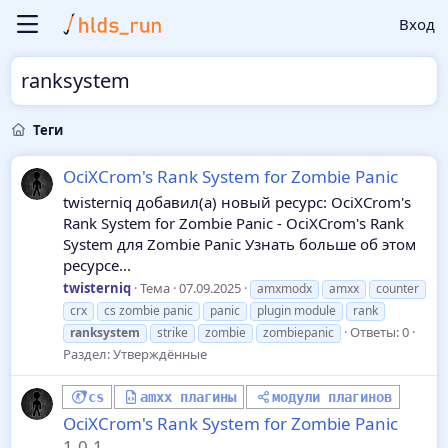
Вход
ranksystem
Теги
OciXCrom's Rank System for Zombie Panic
twisterniq добавил(а) новый ресурс: OciXCrom's
Rank System for Zombie Panic - OciXCrom's Rank
System для Zombie Panic Узнать больше об этом
ресурсе...
twisterniq
Тема
07.09.2025
amxmodx
amxx
counter
crx
cs zombie panic
panic
plugin module
rank
Ответы: 0
ranksystem
strike
zombie
zombiepanic
Раздел:
Утверждённые
cs
amxx плагины
модули плагинов
OciXCrom's Rank System for Zombie Panic
1.0.1