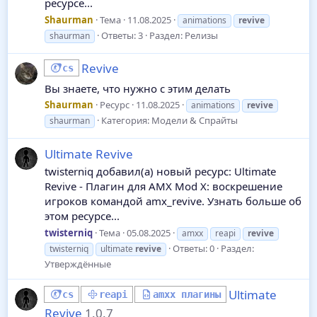
ресурсе...
Shaurman
Тема
11.08.2025
animations
revive
Ответы: 3
Раздел:
Релизы
shaurman
Revive
cs
Вы знаете, что нужно с этим делать
Shaurman
Ресурс
11.08.2025
animations
revive
Категория:
Модели & Спрайты
shaurman
Ultimate Revive
twisterniq добавил(а) новый ресурс: Ultimate
Revive - Плагин для AMX Mod X: воскрешение
игроков командой amx_revive. Узнать больше об
этом ресурсе...
twisterniq
Тема
05.08.2025
amxx
reapi
revive
Ответы: 0
Раздел:
twisterniq
ultimate
revive
Утверждённые
Ultimate
cs
reapi
amxx плагины
Revive
1.0.7