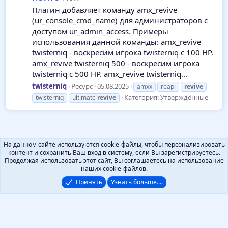
Плагин добавляет команду amx_revive
(ur_console_cmd_name) для администраторов с
доступом ur_admin_access. Примеры
использования данной команды: amx_revive
twisterniq - воскресим игрока twisterniq с 100 HP.
amx_revive twisterniq 500 - воскресим игрока
twisterniq с 500 HP. amx_revive twisterniq...
twisterniq
Ресурс
05.08.2025
amxx
reapi
revive
Категория:
Утверждённые
twisterniq
ultimate
revive
На данном сайте используются cookie-файлы, чтобы персонализировать
контент и сохранить Ваш вход в систему, если Вы зарегистрируетесь.
Продолжая использовать этот сайт, Вы соглашаетесь на использование
наших cookie-файлов.
Принять
Узнать больше....
Русский (RU)
Помощь
Локализация от
XenForo.Info