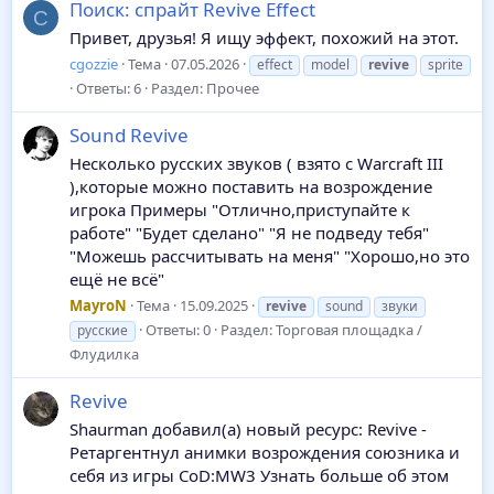
Поиск: спрайт Revive Effect
C
Привет, друзья! Я ищу эффект, похожий на этот.
cgozzie
Тема
07.05.2026
effect
model
revive
sprite
Ответы: 6
Раздел:
Прочее
Sound Revive
Несколько русских звуков ( взято с Warcraft III
),которые можно поставить на возрождение
игрока Примеры "Отлично,приступайте к
работе" "Будет сделано" "Я не подведу тебя"
"Можешь рассчитывать на меня" "Хорошо,но это
ещё не всё"
MayroN
Тема
15.09.2025
revive
sound
звуки
Ответы: 0
Раздел:
Торговая площадка /
русские
Флудилка
Revive
Shaurman добавил(а) новый ресурс: Revive -
Ретаргентнул анимки возрождения союзника и
себя из игры CoD:MW3 Узнать больше об этом