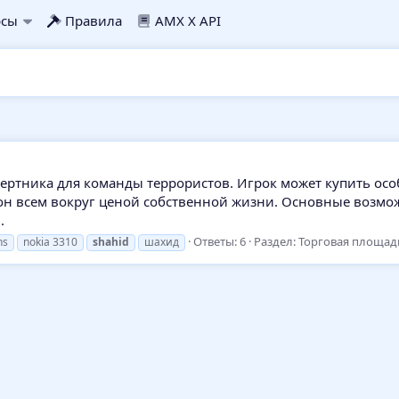
рсы
Правила
AMX X API
мертника для команды террористов. Игрок может купить особ
он всем вокруг ценой собственной жизни. Основные возмож
.
Ответы: 6
Раздел:
Торговая площад
ns
nokia 3310
shahid
шахид