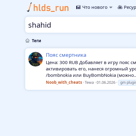
Что нового
Ресу
shahid
Теги
Пояс смертника
Цена: 300 RUB Добавляет в игру пояс с
активировать его, нанеся огромный ур
/bombnokia или BuyBombNokia (можно..
Noob_with_cheats
Тема
01.06.2026
gm plugi