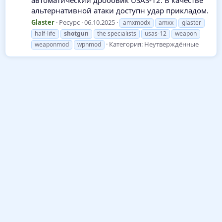
автоматический дробовик USAS-12. В качестве
альтернативной атаки доступн удар прикладом.
Glaster
Ресурс
06.10.2025
amxmodx
amxx
glaster
half-life
shotgun
the specialists
usas-12
weapon
Категория:
Неутверждённые
weaponmod
wpnmod