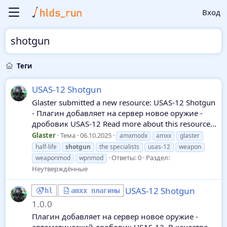
Вход
shotgun
Теги
USAS-12 Shotgun
Glaster submitted a new resource: USAS-12 Shotgun
- Плагин добавляет на сервер новое оружие -
дробовик USAS-12 Read more about this resource...
Glaster
Тема
06.10.2025
amxmodx
amxx
glaster
half-life
shotgun
the specialists
usas-12
weapon
Ответы: 0
Раздел:
weaponmod
wpnmod
Неутверждённые
USAS-12 Shotgun
hl
amxx плагины
1.0.0
Плагин добавляет на сервер новое оружие -