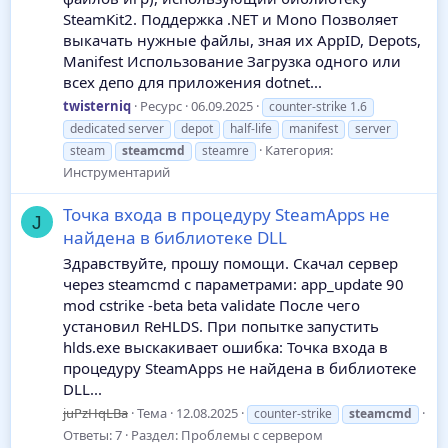
SteamKit2. Поддержка .NET и Mono Позволяет
выкачать нужные файлы, зная их AppID, Depots,
Manifest Использование Загрузка одного или
всех депо для приложения dotnet...
twisterniq
Ресурс
06.09.2025
counter-strike 1.6
dedicated server
depot
half-life
manifest
server
Категория:
steam
steamcmd
steamre
Инструментарий
Точка входа в процедуру SteamApps не
J
найдена в библиотеке DLL
Здравствуйте, прошу помощи. Скачал сервер
через steamcmd с параметрами: app_update 90
mod cstrike -beta beta validate После чего
установил ReHLDS. При попытке запустить
hlds.exe выскакивает ошибка: Точка входа в
процедуру SteamApps не найдена в библиотеке
DLL...
juPzHqLBa
Тема
12.08.2025
counter-strike
steamcmd
Ответы: 7
Раздел:
Проблемы с сервером