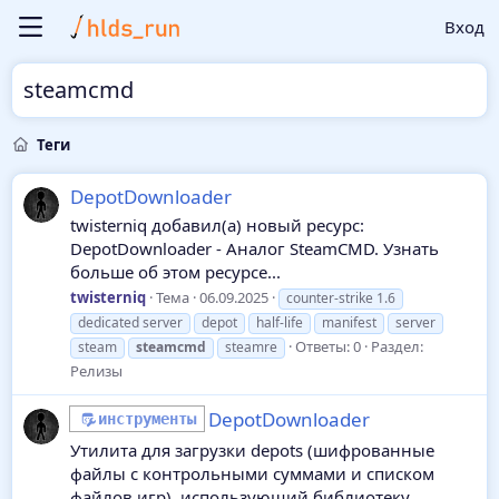
Вход
steamcmd
Теги
DepotDownloader
twisterniq добавил(а) новый ресурс:
DepotDownloader - Аналог SteamCMD. Узнать
больше об этом ресурсе...
twisterniq
Тема
06.09.2025
counter-strike 1.6
dedicated server
depot
half-life
manifest
server
Ответы: 0
Раздел:
steam
steamcmd
steamre
Релизы
DepotDownloader
инструменты
Утилита для загрузки depots (шифрованные
файлы с контрольными суммами и списком
файлов игр), использующий библиотеку