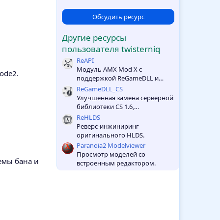
0
0
з
Обсудить ресурс
в
ё
Другие ресурсы
з
д
пользователя twisterniq
ReAPI
Модуль AMX Mod X с
ode2.
поддержкой ReGameDLL и
ReHLDS.
ReGameDLL_CS
Улучшенная замена серверной
библиотеки CS 1.6,
расширяющая возможности
ReHLDS
игрового процесса.
Реверс-инжиниринг
оригинального HLDS.
Paranoia2 Modelviewer
Просмотр моделей со
емы бана и
встроенным редактором.