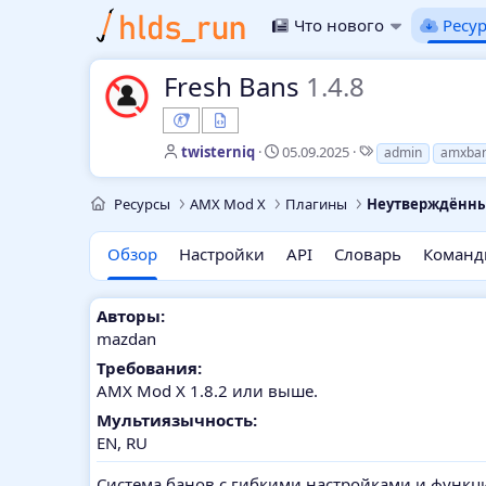
Что нового
Ресу
Fresh Bans
1.4.8
А
Д
Т
twisterniq
05.09.2025
admin
amxba
в
а
е
т
т
г
Ресурсы
AMX Mod X
Плагины
Неутверждённ
о
а
и
р
с
о
Обзор
Настройки
API
Словарь
Коман
з
д
а
Авторы:
н
mazdan
и
я
Требования:
AMX Mod X 1.8.2 или выше.
Мультиязычность:
EN
RU
Система банов с гибкими настройками и функц