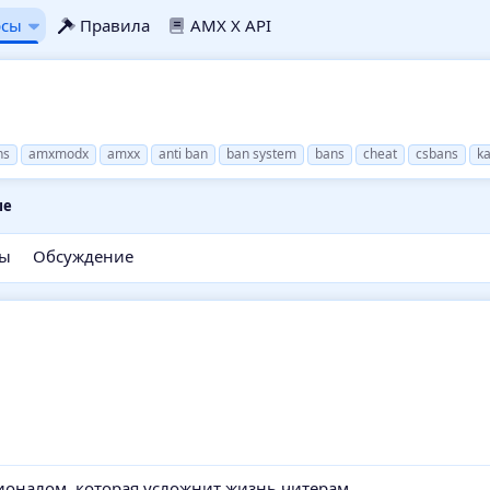
рсы
Правила
AMX X API
ns
amxmodx
amxx
anti ban
ban system
bans
cheat
csbans
k
ые
ды
Обсуждение
ионалом, которая усложнит жизнь читерам.