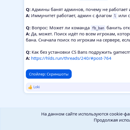
Q:
Админы банят админов, почему не работает 
A:
Иммунитет работает, админ с флагом
или с
l
Q:
Вопрос: Может ли команда
банить от
fb_ban
A:
Да, может. Поиск идёт по всем игрокам, кот
бана. Сначала поиск по игрокам на сервере, если
Q:
Как без установки CS Bans подружить gamecms
A:
https://hlds.run/threads/240/#post-764
Спойлер:
Скриншоты
Loki
Р
е
а
к
ц
и
На данном сайте используются cookie-фа
и
Продолжая испол
: