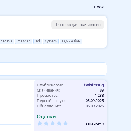
Вход
Нет прав для скачивания
anagava
mazdan
sql
system
админ бан
Опубликовал
twisterniq
Скачивания
89
Просмотры
1 233
Первый выпуск
05.09.2025
Обновление
05.09.2025
Оценки
0
Оценок: 0
,