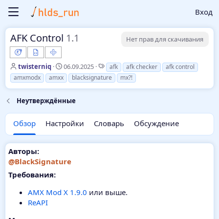
Вход
AFK Control
1.1
Нет прав для скачивания
А
Д
Т
twisterniq
06.09.2025
afk
afk checker
afk control
в
а
е
amxmodx
amxx
blacksignature
mx?!
т
т
г
о
а
и
Неутверждённые
р
с
о
з
Обзор
Настройки
Словарь
Обсуждение
д
а
н
Авторы:
и
@BlackSignature
я
Требования:
AMX Mod X 1.9.0
или выше.
ReAPI