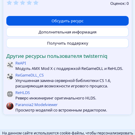
0
Оценок: 0
,
0
0
з
Обсудить ресурс
в
ё
Дополнительная информация
з
д
Получить поддержку
Другие ресурсы пользователя twisterniq
ReAPI
Модуль AMX Mod X с поддержкой ReGameDLL и ReHLDS.
ReGameDLL_CS
Улучшенная замена серверной библиотеки CS 1.6,
расширяющая возможности игрового процесса.
ReHLDS
Реверс-инжиниринг оригинального HLDS.
Paranoia2 Modelviewer
Просмотр моделей со встроенным редактором.
На данном сайте используются cookie-файлы, чтобы персонализировать