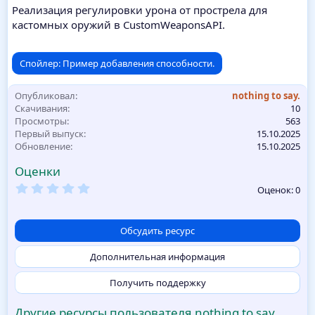
Реализация регулировки урона от прострела для
кастомных оружий в CustomWeaponsAPI.
Спойлер:
Пример добавления способности.
Опубликовал
nothing to say.
Скачивания
10
Просмотры
563
Первый выпуск
15.10.2025
Обновление
15.10.2025
Оценки
0
Оценок: 0
,
0
0
з
Обсудить ресурс
в
ё
Дополнительная информация
з
д
Получить поддержку
Другие ресурсы пользователя nothing to say.