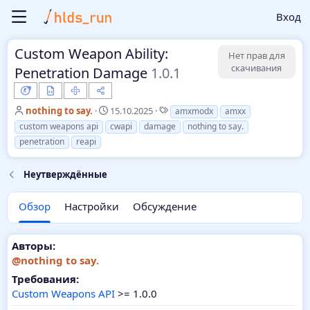
Вход
Custom Weapon Ability:
Нет прав для
скачивания
Penetration Damage
1.0.1
А
Д
Т
nothing to say.
15.10.2025
amxmodx
amxx
в
а
е
custom weapons api
cwapi
damage
nothing to say.
т
т
г
penetration
reapi
о
а
и
р
с
о
Неутверждённые
з
д
Обзор
Настройки
Обсуждение
а
н
и
Авторы:
я
@nothing to say.
Требования:
Custom Weapons API
>= 1.0.0