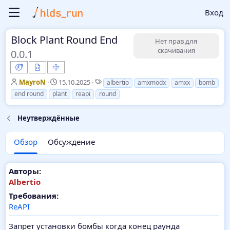
Вход
Block Plant Round End
Нет прав для
скачивания
0.0.1
А
Д
Т
MayroN
15.10.2025
albertio
amxmodx
amxx
bomb
в
а
е
end round
plant
reapi
round
т
т
г
о
а
и
Неутверждённые
р
с
о
з
Обзор
Обсуждение
д
а
н
Авторы:
и
Albertio
я
Требования:
ReAPI
Запрет установки бомбы когда конец раунда