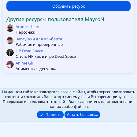
0
з
Обсудить ресурс
в
ё
Другие ресурсы пользователя MayroN
з
д
Atomic Heart
Персонаж
Заглушки для Альберта
Рабочие и проверенные
HP Dead Space
Стиль HP как в игре Dead Space
Anime Girl
Анимешная девушка
На данном сайте используются cookie-файлы, чтобы персонализировать
контент и сохранить Ваш вход в систему, если Вы зарегистрируетесь.
Продолжая использовать этот сайт, Вы соглашаетесь на использование
наших cookie-файлов.
Принять
Узнать больше....
Русский (RU)
Помощь
Локализация от
XenForo.Info