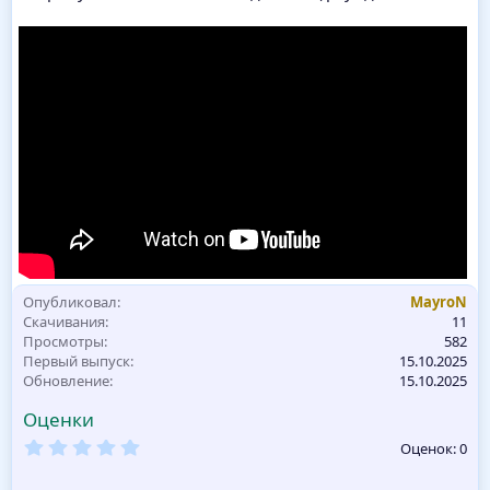
Опубликовал
MayroN
Скачивания
11
Просмотры
582
Первый выпуск
15.10.2025
Обновление
15.10.2025
Оценки
0
Оценок: 0
,
0