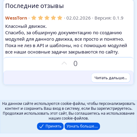
Последние отзывы
5
WessTorn
02.02.2026
Версия: 0.1.9
,
Классный движок.
0
0
Спасибо, за обширную документацию по созданию
з
модулей для данного движка, все просто и понятно.
в
ё
Пока не лез в API и шаблоны, но с помощью модулей
з
все наши основные задачи закрываются по сайту.
д
З
0
а
Читать дальше...
На данном сайте используются cookie-файлы, чтобы персонализировать
контент и сохранить Ваш вход в систему, если Вы зарегистрируетесь.
Продолжая использовать этот сайт, Вы соглашаетесь на использование
наших cookie-файлов.
Принять
Узнать больше....
Русский (RU)
Помощь
Локализация от
XenForo.Info