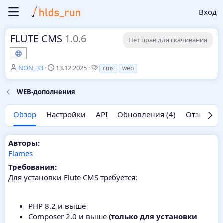
Вход
FLUTE CMS
1.0.6
Нет прав для скачивания
А
Д
Т
NON_33
13.12.2025
cms
web
в
а
е
т
т
г
WEB-дополнения
о
а
и
р
с
о
Обзор
Настройки
API
Обновления (4)
Отзывы (1
з
д
а
Авторы:
н
Flames
и
я
Требования:
Для установки Flute CMS требуется:
PHP 8.2 и выше
Composer 2.0 и выше
(только для установки