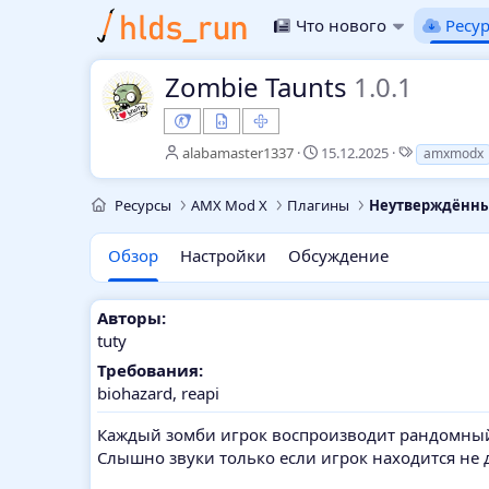
Что нового
Ресу
Zombie Taunts
1.0.1
А
Д
Т
alabamaster1337
15.12.2025
amxmodx
в
а
е
т
т
г
Ресурсы
AMX Mod X
Плагины
Неутверждённ
о
а
и
р
с
о
Обзор
Настройки
Обсуждение
з
д
а
Авторы:
н
tuty
и
я
Требования:
biohazard, reapi
Каждый зомби игрок воспроизводит рандомный 
Слышно звуки только если игрок находится не 