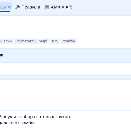
рсы
Правила
AMX X API
amxx
biohazard
reapi
tuty
zombie
ые
звук из набора готовых звуков.
далеко от зомби.