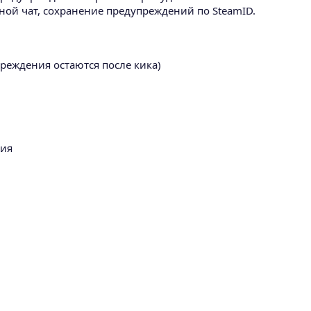
тной чат, сохранение предупреждений по SteamID.
преждения остаются после кика)
ния