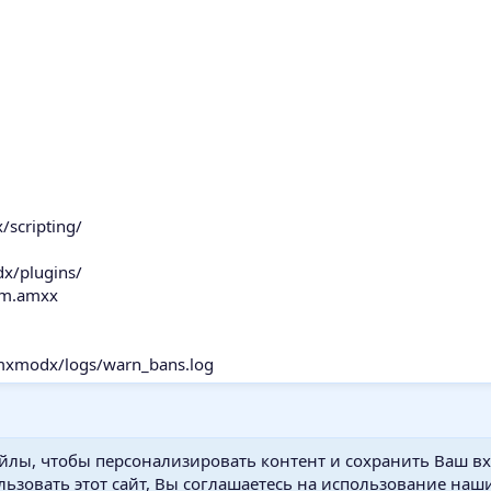
scripting/
x/plugins/
tem.amxx
xmodx/logs/warn_bans.log
йлы, чтобы персонализировать контент и сохранить Ваш вхо
ьзовать этот сайт, Вы соглашаетесь на использование наши