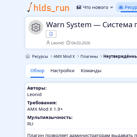
Что нового
Ресу
Warn System — Система 
Иконка ресурса
А
Д
Leonid
04.03.2026
в
а
т
т
Ресурсы
AMX Mod X
Плагины
Неутверждённ
о
а
р
с
Обзор
Настройки
о
Команды
з
д
а
Авторы:
н
Leonid
и
Требования:
я
AMX Mod X 1.9+
Мультиязычность:
RU
Плагин позволяет администраторам выдавать 