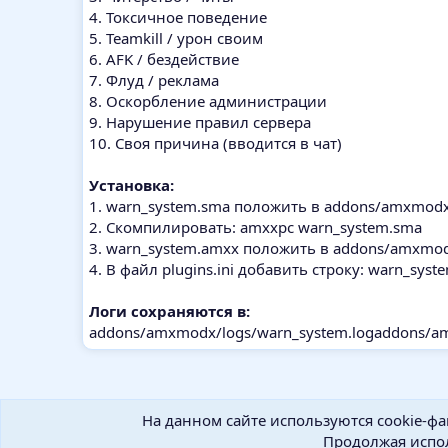
4. Токсичное поведение
5. Teamkill / урон своим
6. AFK / бездействие
7. Флуд / реклама
8. Оскорбление администрации
9. Нарушение правил сервера
10. Своя причина (вводится в чат)
Установка:
1. warn_system.sma положить в addons/amxmodx/
2. Скомпилировать: amxxpc warn_system.sma
3. warn_system.amxx положить в addons/amxmod
4. В файл plugins.ini добавить строку: warn_sys
Логи сохраняются в:
addons/amxmodx/logs/warn_system.logaddons/am
На данном сайте используются cookie-фа
Продолжая испол