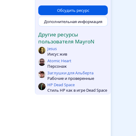
0
0
з
Обсудить ресурс
в
ё
Дополнительная информация
з
д
Другие ресурсы
пользователя MayroN
Jesus
Иисус жив
Atomic Heart
Персонаж
Заглушки для Альберта
Рабочие и проверенные
HP Dead Space
Стиль HP как в игре Dead Space