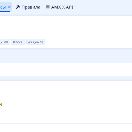
рсы
Правила
AMX X API
yron
model
девушка
N