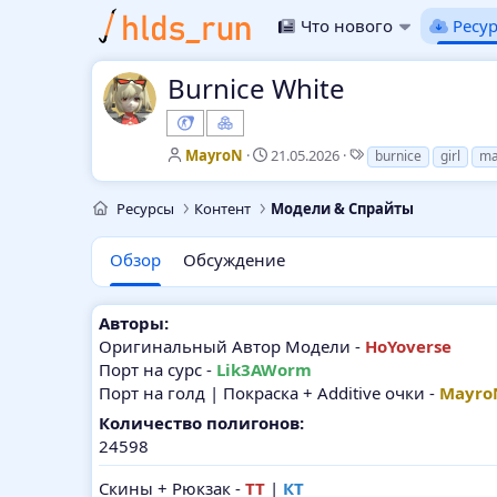
Что нового
Ресу
Burnice White
А
Д
Т
MayroN
21.05.2026
burnice
girl
ma
в
а
е
т
т
г
Ресурсы
Контент
Модели & Спрайты
о
а
и
р
с
о
Обзор
Обсуждение
з
д
а
Авторы:
н
Оригинальный Автор Модели -
HoYoverse
и
Порт на сурс -
Lik3AWorm
я
Порт на голд | Покраска + Additive очки -
Mayro
Количество полигонов:
24598
Скины + Рюкзак -
ТТ
|
КТ