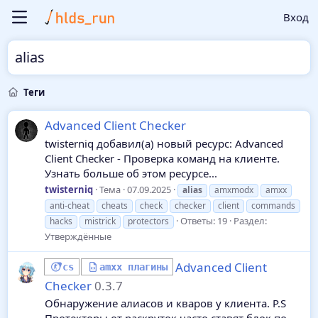
Вход
alias
Теги
Advanced Client Checker
twisterniq добавил(а) новый ресурс: Advanced
Client Checker - Проверка команд на клиенте.
Узнать больше об этом ресурсе...
twisterniq
Тема
07.09.2025
alias
amxmodx
amxx
anti-cheat
cheats
check
checker
client
commands
Ответы: 19
Раздел:
hacks
mistrick
protectors
Утверждённые
Advanced Client
cs
amxx плагины
Checker
0.3.7
Обнаружение алиасов и кваров у клиента. P.S