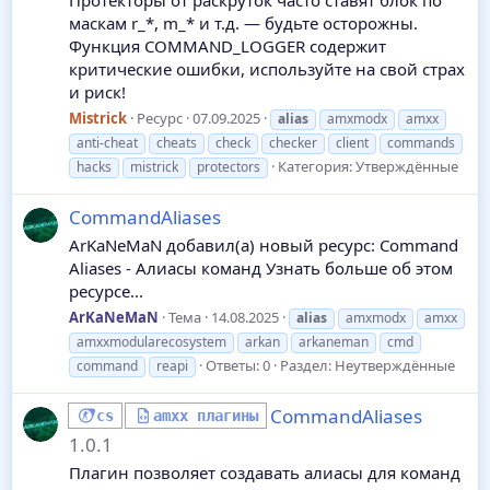
Протекторы от раскруток часто ставят блок по
маскам r_*, m_* и т.д. — будьте осторожны.
Функция COMMAND_LOGGER содержит
критические ошибки, используйте на свой страх
и риск!
Mistrick
Ресурс
07.09.2025
alias
amxmodx
amxx
anti-cheat
cheats
check
checker
client
commands
Категория:
Утверждённые
hacks
mistrick
protectors
CommandAliases
ArKaNeMaN добавил(а) новый ресурс: Command
Aliases - Алиасы команд Узнать больше об этом
ресурсе...
ArKaNeMaN
Тема
14.08.2025
alias
amxmodx
amxx
amxxmodularecosystem
arkan
arkaneman
cmd
Ответы: 0
Раздел:
Неутверждённые
command
reapi
CommandAliases
cs
amxx плагины
1.0.1
Плагин позволяет создавать алиасы для команд