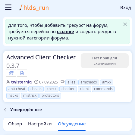
Вход
Для того, чтобы добавить "ресурс" на форум,
требуется перейти по
ссылке
и создать ресурс в
нужной категории форума.
Advanced Client Checker
Нет прав для
скачивания
0.3.7
А
Д
Т
twisterniq
07.09.2025
alias
amxmodx
amxx
в
а
е
anti-cheat
cheats
check
checker
client
commands
т
т
г
hacks
mistrick
protectors
о
а
и
р
н
т
а
Утверждённые
е
ч
м
а
Обзор
Настройки
Обсуждение
ы
л
а