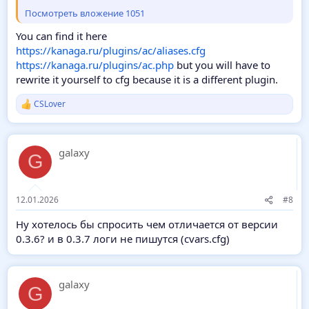
Посмотреть вложение 1051
You can find it here
https://kanaga.ru/plugins/ac/aliases.cfg
https://kanaga.ru/plugins/ac.php
but you will have to
rewrite it yourself to cfg because it is a different plugin.
CSLover
Р
е
а
к
galaxy
ц
G
и
и
:
12.01.2026
#8
Ну хотелось бы спросить чем отличается от версии
0.3.6? и в 0.3.7 логи не пишутся (cvars.cfg)
galaxy
G