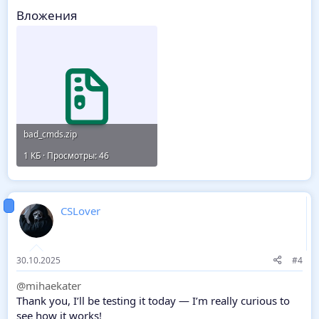
Вложения
bad_cmds.zip
1 КБ · Просмотры: 46
CSLover
30.10.2025
#4
@mihaekater
Thank you, I’ll be testing it today — I’m really curious to
see how it works!