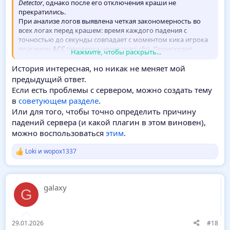
Detector
, однако после его отключения краши не
прекратились.
При анализе логов выявлена четкая закономерность во
всех логах перед крашем: время каждого падения с
точностью до секунды совпадает с моментом кика игрока
плагином
ACC
(проверка через cvars.cfg). Происходит
Нажмите, чтобы раскрыть...
критическая ошибка (Segmentation Fault).
История интересная, но никак не меняет мой
предыдущий ответ.
Если есть проблемы с сервером, можно создать тему
в
советующем разделе
.
Или для того, чтобы точно определить причину
падений сервера (и какой плагин в этом виновен),
можно воспользоваться
этим
.
Loki
и
wopox1337
Р
е
а
к
galaxy
ц
G
и
и
:
29.01.2026
#18