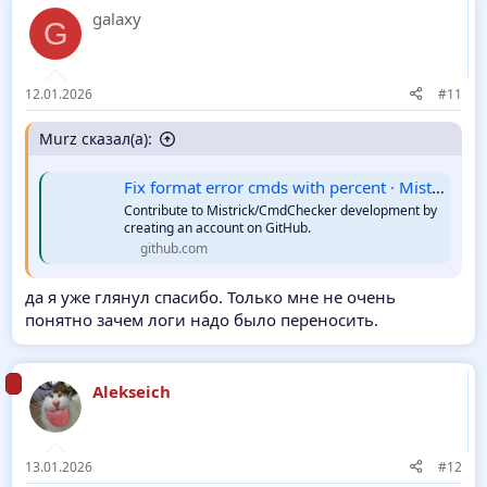
galaxy
G
12.01.2026
#11
Murz сказал(а):
Fix format error cmds with percent · Mistrick/CmdChecker@a235942
Contribute to Mistrick/CmdChecker development by
creating an account on GitHub.
github.com
да я уже глянул спасибо. Только мне не очень
понятно зачем логи надо было переносить.
Alekseich
13.01.2026
#12