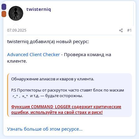
twisterniq
07.09.2025
#1
twisterniq добавил(а) новый ресурс:
Advanced Client Checker
- Проверка команд на
клиенте.
Обнаружение алиасов и кваров у клиента.
P.S Протекторы от раскруток часто ставят блок по маскам
,
и т.д. — будьте осторожны.
r_*
m_*
Функция COMMAND_LOGGER содержит критические
ошибки, используйте на свой страх и риск!
Узнать больше об этом ресурсе...