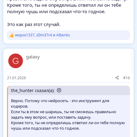
Кроме того, ты не определишь ответил ли он тебе
полную чушь или подсказал что-то годное.
Это как раз этот случай.
wopox1337
,
d3m37r4
и
Albertio
Р
е
а
к
galaxy
ц
G
и
и
:
21.01.2026
#16
the_hunter сказал(а):
Верно. Потому что нейросеть - это инструмент для
кодеров.
Если ты в этом не шаришь, ты не сможешь правильно
задать ему вопрос, или поставить задачу.
Кроме того, ты не определишь ответил ли он тебе полную
чушь или подсказал что-то годное.