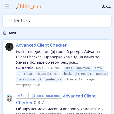
Вход
protectors
Теги
Advanced Client Checker
twisterniq добавил(а) новый ресурс: Advanced
Client Checker - Проверка команд на клиенте.
Узнать больше об этом ресурсе...
twisterniq
Тема
07.09.2025
alias
amxmodx
amxx
anti-cheat
cheats
check
checker
client
commands
Ответы: 19
Раздел:
hacks
mistrick
protectors
Утверждённые
Advanced Client
cs
amxx плагины
Checker
0.3.7
Обнаружение алиасов и кваров у клиента. P.S