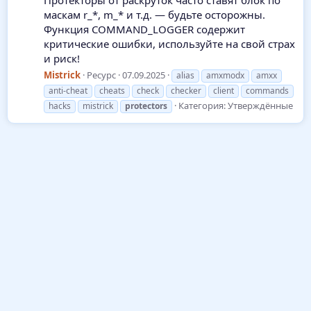
Протекторы от раскруток часто ставят блок по
маскам r_*, m_* и т.д. — будьте осторожны.
Функция COMMAND_LOGGER содержит
критические ошибки, используйте на свой страх
и риск!
Mistrick
Ресурс
07.09.2025
alias
amxmodx
amxx
anti-cheat
cheats
check
checker
client
commands
Категория:
Утверждённые
hacks
mistrick
protectors