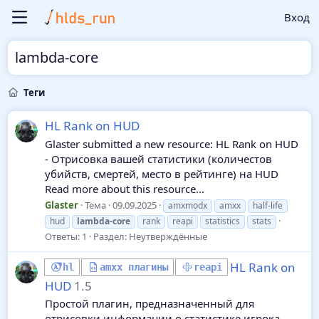
Вход
lambda-core
Теги
HL Rank on HUD
Glaster submitted a new resource: HL Rank on HUD
- Отрисовка вашей статистики (количестов
убийств, смертей, место в рейтинге) на HUD
Read more about this resource...
Glaster
Тема
09.09.2025
amxmodx
amxx
half-life
hud
lambda-core
rank
reapi
statistics
stats
Ответы: 1
Раздел:
Неутверждённые
HL Rank on
hl
amxx плагины
reapi
HUD
1.5
Простой плагин, предназначенный для
отрисовки информации о статистике игрока,