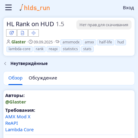
Вход
HL Rank on HUD
1.5
Нет прав для скачивания
А
Д
Т
Glaster
09.09.2025
amxmodx
amxx
half-life
hud
в
а
е
lambda-core
rank
reapi
statistics
stats
т
т
г
о
а
и
Неутверждённые
р
с
о
з
Обзор
Обсуждение
д
а
н
Авторы:
и
@Glaster
я
Требования:
AMX Mod X
ReAPI
Lambda Core