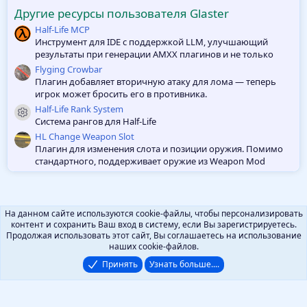
ё
Другие ресурсы пользователя Glaster
з
д
Half-Life MCP
Инструмент для IDE с поддержкой LLM, улучшающий
результаты при генерации AMXX плагинов и не только
Flyging Crowbar
Плагин добавляет вторичную атаку для лома — теперь
игрок может бросить его в противника.
Half-Life Rank System
Иконка ресурса
Система рангов для Half-Life
HL Change Weapon Slot
Плагин для изменения слота и позиции оружия. Помимо
стандартного, поддерживает оружие из Weapon Mod
На данном сайте используются cookie-файлы, чтобы персонализировать
контент и сохранить Ваш вход в систему, если Вы зарегистрируетесь.
Продолжая использовать этот сайт, Вы соглашаетесь на использование
наших cookie-файлов.
Принять
Узнать больше....
Русский (RU)
Помощь
Локализация от
XenForo.Info