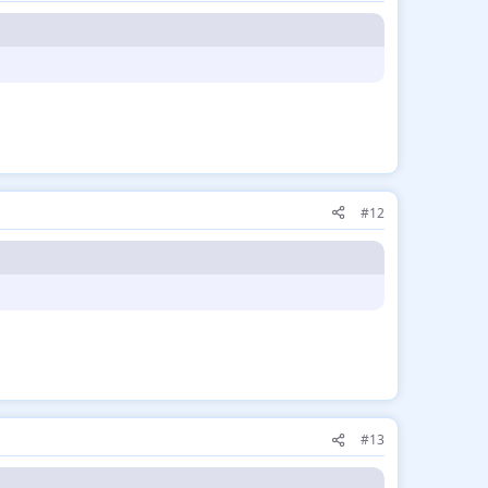
#12
#13