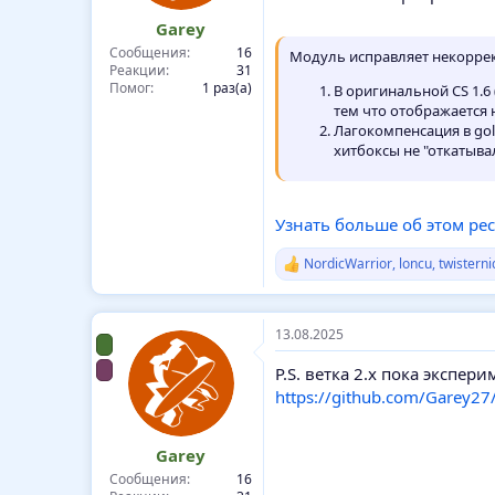
Garey
Сообщения
16
Модуль исправляет некорректн
Реакции
31
Помог
1 раз(а)
В оригинальной CS 1.6
тем что отображается 
Лагокомпенсация в gol
хитбоксы не "откатывали
Узнать больше об этом ресу
NordicWarrior
,
loncu
,
twisterni
Р
е
а
к
13.08.2025
ц
и
P.S. ветка 2.x пока экспе
и
:
https://github.com/Garey27/
Garey
Сообщения
16