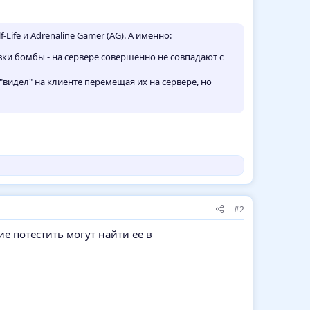
Life и Adrenaline Gamer (AG). А именно:
вки бомбы - на сервере совершенно не совпадают с
"видел" на клиенте перемещая их на сервере, но
#2
ие потестить могут найти ее в