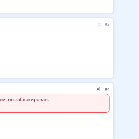
#3
#4
ем, он заблокирован.