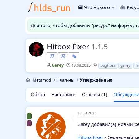
Что нового
Ресу
Для того, чтобы добавить "ресурс" на форум, 
Hitbox Fixer
1.1.5
А
Д
Т
Garey
13.08.2025
bugfixes
garey
h
в
а
е
т
т
г
Metamod
Плагины
Утверждённые
о
а
и
р
н
т
а
Обзор
Настройки
Отзывы (1)
Обсужден
е
ч
м
а
ы
л
13.08.2025
а
Garey добавил(а) новый ре
Hitbox Fixer
- Серверный м