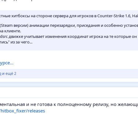
ые хитбоксы на стороне сервера для игроков в Counter-Strike 1.6, Half-
 (Steam версии) анимации перезарядки, приседания и особенно устано
на клиенте.
dsrc движке учитывает изменения координат игрока на те которые он 
сь" из за чего...
рсе...
q
и ещё 2
риментальная и не готова к полноценному релизу, но желающ
hitbox_fixer/releases