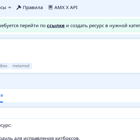
рсы
Правила
AMX X API
требуется перейти по
ссылке
и создать ресурс в нужной кате
itbox
metamod
ие
сурс:
одуль для исправления хитбоксов.