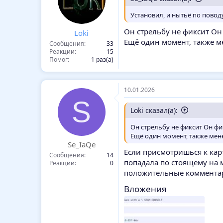
Установил, и нытьё по повод
Он стрельбу не фиксит Он
Loki
Ещё один момент, также м
Сообщения
33
Реакции
15
Помог
1 раз(а)
10.01.2026
S
Loki сказал(а):
Он стрельбу не фиксит Он фи
Ещё один момент, также мене
Se_IaQe
Если присмотришься к карти
Сообщения
14
попадала по стоящему на м
Реакции
0
положительные коммента
Вложения