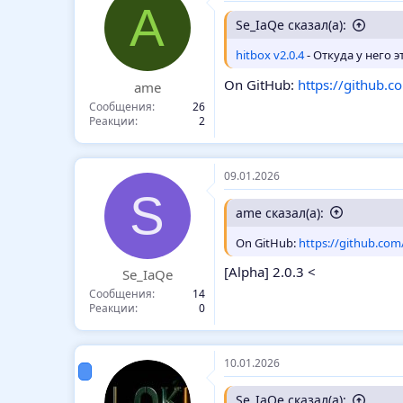
A
Se_IaQe сказал(а):
hitbox v2.0.4
- Откуда у него 
On GitHub:
https://github.c
ame
Сообщения
26
Реакции
2
09.01.2026
S
ame сказал(а):
On GitHub:
https://github.com
[Alpha] 2.0.3 <
Se_IaQe
Сообщения
14
Реакции
0
10.01.2026
Se_IaQe сказал(а):