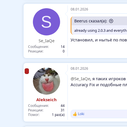
08.01.2026
S
Beerus сказал(а):
already using 2.0.3 and everyt
Установил, и нытьё по по
Se_IaQe
Сообщения
14
Реакции
0
08.01.2026
@Se_IaQe
, я таких игроков
Accuracy Fix и подобные пл
Alekseich
Сообщения
44
Реакции
31
Loki
Помог
1 раз(а)
Р
е
а