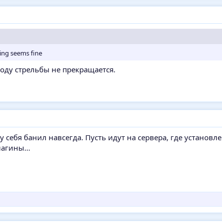
hing seems fine
воду стрельбы не прекращается.
 у себя банил навсегда. Пусть идут на сервера, где установлен
агины...