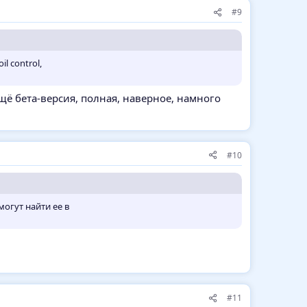
#9
l control,
ещё бета-версия, полная, наверное, намного
#10
могут найти ее в
#11