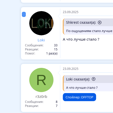
23.09.2025
Shkrest сказал(а):
По ощущениям стало лучше
А что лучше стало ?
Loki
Сообщения
33
Реакции
15
Помог
1 раз(а)
23.09.2025
R
Loki сказал(а):
А что лучше стало ?
r3z0rb
Спойлер:
OFFTOP
Сообщения
8
Реакции
7