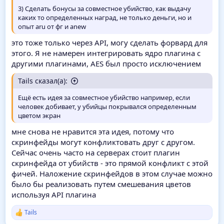
3) Сделать бонусы за совместное убийство, как выдачу
каких то определенных наград, не только деньги, но и
опыт aru от фг и anew
это тоже только через API, могу сделать форвард для
этого. Я не намерен интегрировать ядро плагина с
другими плагинами, AES был просто исключением
Tails сказал(а):
Ещё есть идея за совместное убийство например, если
человек добивает, у убийцы покрывался определенным
цветом экран
мне снова не нравится эта идея, потому что
скринфейды могут конфликтовать друг с другом.
Сейчас очень часто на серверах стоит плагин
скринфейда от убийств - это прямой конфликт с этой
фичей. Наложение скринфейдов в этом случае можно
было бы реализовать путем смешевания цветов
используя API плагина
Tails
Р
е