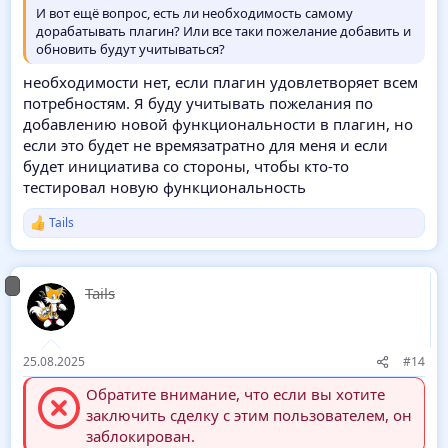
И вот ещё вопрос, есть ли необходимость самому
дорабатывать плагин? Или все таки пожелание добавить и
обновить будут учитываться?
необходимости нет, если плагин удовлетворяет всем
потребностям. Я буду учитывать пожелания по
добавлению новой функциональности в плагин, но
если это будет не времязатратно для меня и если
будет инициатива со стороны, чтобы кто-то
тестировал новую функциональность
Tails
Р
е
а
к
Tails
ц
и
и
:
25.08.2025
#14
Обратите внимание, что если вы хотите
заключить сделку с этим пользователем, он
заблокирован.