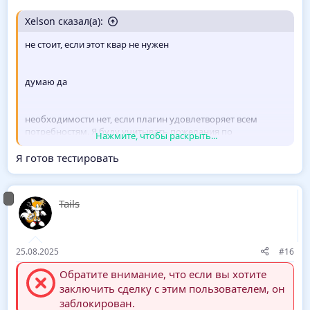
Xelson сказал(а):
не стоит, если этот квар не нужен
думаю да
необходимости нет, если плагин удовлетворяет всем
потребностям. Я буду учитывать пожелания по
Нажмите, чтобы раскрыть...
добавлению новой функциональности в плагин, но если
это будет не времязатратно для меня и если будет
Я готов тестировать
инициатива со стороны, чтобы кто-то тестировал новую
функциональность
Tails
25.08.2025
#16
Обратите внимание, что если вы хотите
заключить сделку с этим пользователем, он
заблокирован.