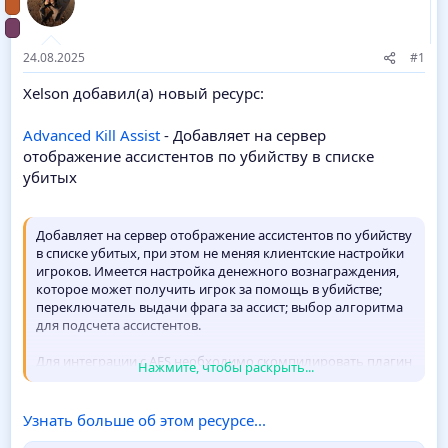
24.08.2025
#1
Xelson добавил(а) новый ресурс:
Advanced Kill Assist
- Добавляет на сервер
отображение ассистентов по убийству в списке
убитых
Добавляет на сервер отображение ассистентов по убийству
в списке убитых, при этом не меняя клиентские настройки
игроков. Имеется настройка денежного вознаграждения,
которое может получить игрок за помощь в убийстве;
переключатель выдачи фрага за ассист; выбор алгоритма
для подсчета ассистентов.
Для интеграции с AES необходимо скомпилировать плагин
Нажмите, чтобы раскрыть...
с присутствующим в папке include
aes_v.inc
. При этом в
плагине ничего редактировать не требуется.
Узнать больше об этом ресурсе...