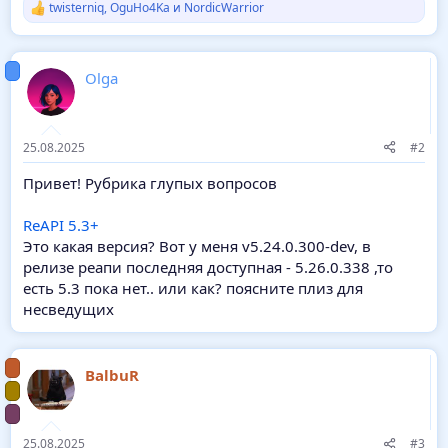
twisterniq
,
OguHo4Ka
и
NordicWarrior
Р
е
а
к
Olga
ц
и
и
:
25.08.2025
#2
Привет! Рубрика глупых вопросов
ReAPI 5.3+
Это какая версия? Вот у меня v5.24.0.300-dev, в
релизе реапи последняя доступная - 5.26.0.338 ,то
есть 5.3 пока нет.. или как? поясните плиз для
несведущих
BalbuR
25.08.2025
#3