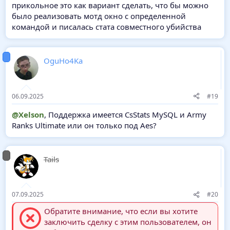
это тоже только через API, могу сделать форвард для этого.
прикольное это как вариант сделать, что бы можно
Я не намерен интегрировать ядро плагина с другими
было реализовать мотд окно с определенной
плагинами, AES был просто исключением
командой и писалась стата совместного убийства
мне снова не нравится эта идея, потому что скринфейды
могут конфликтовать друг с другом. Сейчас очень часто на
серверах стоит плагин скринфейда от убийств - это прямой
OguHo4Ka
конфликт с этой фичей. Наложение скринфейдов в этом
случае можно было бы реализовать путем смешевания
цветов используя API плагина
06.09.2025
#19
@Xelson
, Поддержка имеется CsStats MySQL и Army
Ranks Ultimate или он только под Aes?
Tails
07.09.2025
#20
Обратите внимание, что если вы хотите
заключить сделку с этим пользователем, он