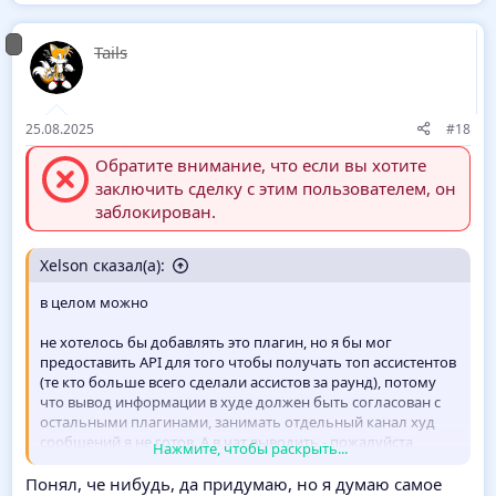
а
к
Tails
ц
и
и
:
25.08.2025
#18
Обратите внимание, что если вы хотите
заключить сделку с этим пользователем, он
заблокирован.
Xelson сказал(а):
в целом можно
не хотелось бы добавлять это плагин, но я бы мог
предоставить API для того чтобы получать топ ассистентов
(те кто больше всего сделали ассистов за раунд), потому
что вывод информации в худе должен быть согласован с
остальными плагинами, занимать отдельный канал худ
сообщений я не готов. А в чат выводить - пожалуйста,
Нажмите, чтобы раскрыть...
можно будет через API
Понял, че нибудь, да придумаю, но я думаю самое