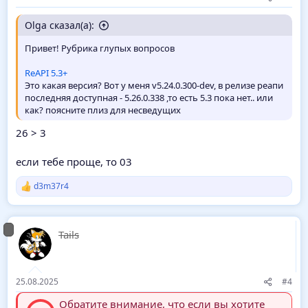
Olga сказал(а):
Привет! Рубрика глупых вопросов
ReAPI 5.3+
Это какая версия? Вот у меня v5.24.0.300-dev, в релизе реапи
последняя доступная - 5.26.0.338 ,то есть 5.3 пока нет.. или
как? поясните плиз для несведущих
26 > 3
если тебе проще, то 03
d3m37r4
Р
е
а
к
Tails
ц
и
и
:
25.08.2025
#4
Обратите внимание, что если вы хотите