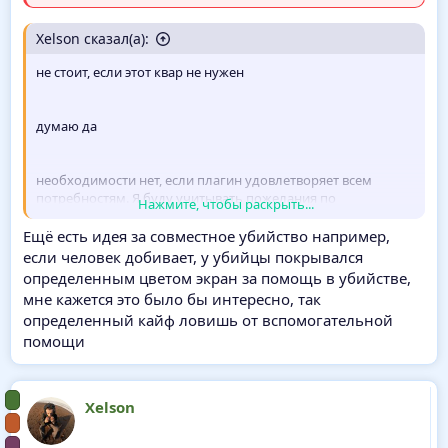
Xelson сказал(а):
не стоит, если этот квар не нужен
думаю да
необходимости нет, если плагин удовлетворяет всем
потребностям. Я буду учитывать пожелания по
Нажмите, чтобы раскрыть...
добавлению новой функциональности в плагин, но если
это будет не времязатратно для меня и если будет
Ещё есть идея за совместное убийство например,
инициатива со стороны, чтобы кто-то тестировал новую
если человек добивает, у убийцы покрывался
функциональность
определенным цветом экран за помощь в убийстве,
мне кажется это было бы интересно, так
определенный кайф ловишь от вспомогательной
помощи
Xelson