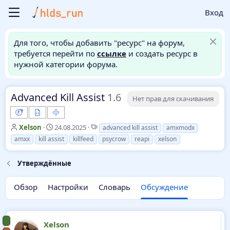
Вход
Для того, чтобы добавить "ресурс" на форум,
требуется перейти по
ссылке
и создать ресурс в
нужной категории форума.
Advanced Kill Assist
1.6
Нет прав для скачивания
А
Д
Т
Xelson
24.08.2025
advanced kill assist
amxmodx
в
а
е
amxx
kill assist
killfeed
psycrow
reapi
xelson
т
т
г
о
а
и
Утверждённые
р
н
т
а
е
ч
Обзор
Настройки
Словарь
Обсуждение
м
а
ы
л
а
Xelson