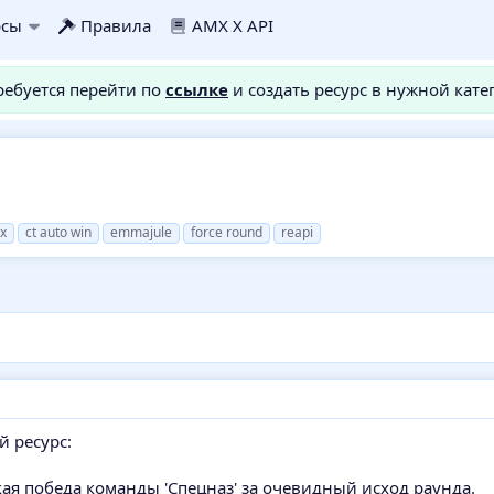
рсы
Правила
AMX X API
требуется перейти по
ссылке
и создать ресурс в нужной кате
x
ct auto win
emmajule
force round
reapi
й ресурс:
ая победа команды 'Спецназ' за очевидный исход раунда.