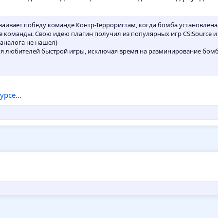
аивает победу команде Контр-Террористам, когда бомба установлена,
е команды. Свою идею плагин получил из популярных игр CS:Source и 
 аналога не нашел)
я любителей быстрой игры, исключая время на разминирование бомб
рсе...