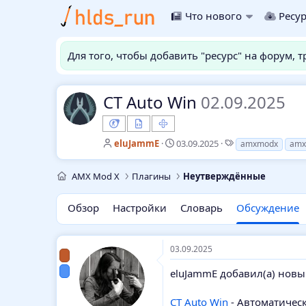
Что нового
Ресу
Для того, чтобы добавить "ресурс" на форум, 
CT Auto Win
02.09.2025
А
Д
Т
eluJammE
03.09.2025
amxmodx
amx
в
а
е
т
т
г
AMX Mod X
Плагины
Неутверждённые
о
а
и
р
н
т
а
Обзор
Настройки
Словарь
Обсуждение
е
ч
м
а
ы
л
03.09.2025
а
eluJammE добавил(а) новы
CT Auto Win
- Автоматическ