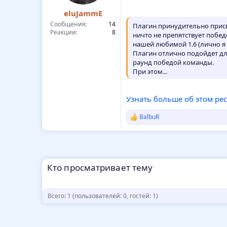
eluJammE
Сообщения
14
Плагин принудительно присв
Реакции
8
ничто не препятствует побед
нашей любимой 1.6 (лично я
Плагин отлично подойдет дл
раунд победой команды.
При этом...
Узнать больше об этом ресу
BalbuR
Р
е
а
к
ц
и
Кто просматривает тему
и
:
Всего: 1 (пользователей: 0, гостей: 1)