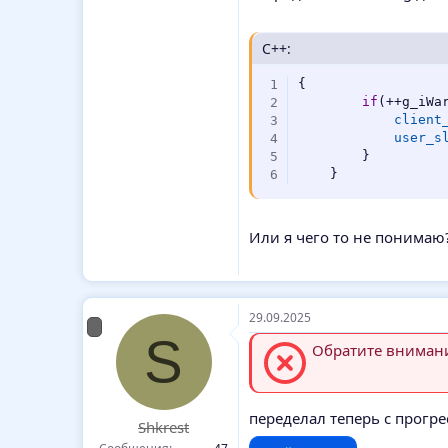
C++:
{
if
(
++
g_iWa
client
user_s
}
}
Или я чего то не понимаю
29.09.2025
S
Обратите внимание
переделал теперь с прогре
Shkrest