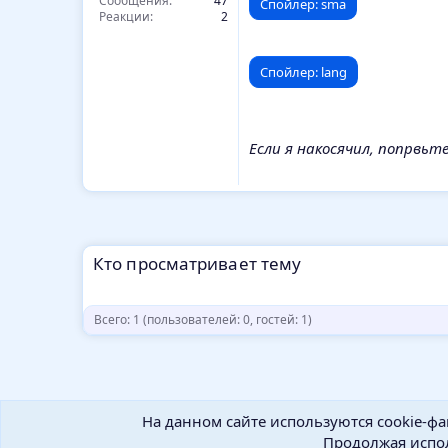
Сообщения
47
Спойлер:
sma
Реакции
2
Спойлер:
lang
Если я накосячил, попрвьте
Кто просматривает тему
Всего: 1 (пользователей: 0, гостей: 1)
На данном сайте используются cookie-фа
Продолжая испол