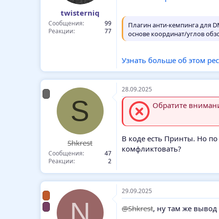
twisterniq
Сообщения
99
Плагин анти-кемпинга для DM
Реакции
77
основе координат/углов обзо
Узнать больше об этом ресу
28.09.2025
S
Обратите внимание
В коде есть Принты. Но по
Shkrest
комфликтовать?
Сообщения
47
Реакции
2
29.09.2025
N
@Shkrest
, ну там же вывод