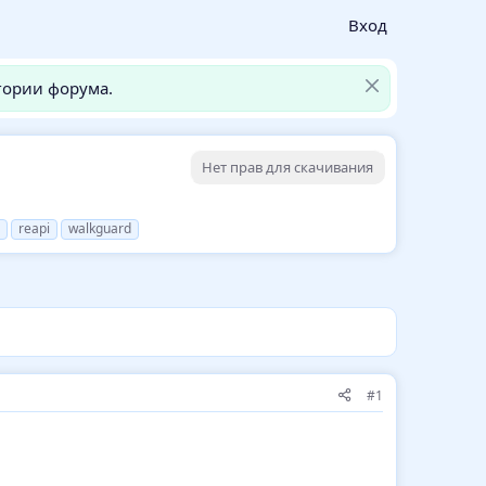
Вход
гории форума.
Нет прав для скачивания
reapi
walkguard
#1