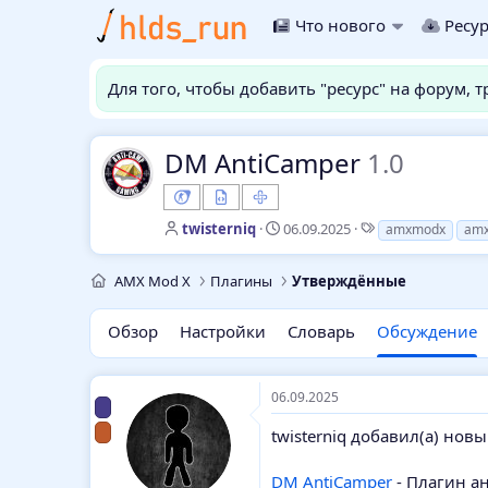
Что нового
Ресу
Для того, чтобы добавить "ресурс" на форум, 
DM AntiCamper
1.0
А
Д
Т
twisterniq
06.09.2025
amxmodx
am
в
а
е
т
т
г
AMX Mod X
Плагины
Утверждённые
о
а
и
р
н
т
а
Обзор
Настройки
Словарь
Обсуждение
е
ч
м
а
ы
л
06.09.2025
а
twisterniq добавил(а) новы
DM AntiCamper
- Плагин а