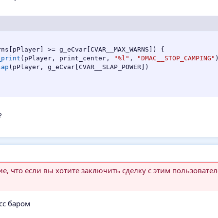
rns
[
pPlayer
]
>=
 g_eCvar
[
CVAR__MAX_WARNS
]
)
{
_print
(
pPlayer
,
 print_center
,
"%l"
,
"DMAC__STOP_CAMPING"
lap
(
pPlayer
,
 g_eCvar
[
CVAR__SLAP_POWER
]
)
?
, что если вы хотите заключить сделку с этим пользовател
сс баром