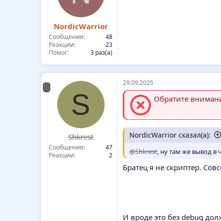
NordicWarrior
Сообщения
48
Реакции
23
Помог
3 раз(а)
29.09.2025
S
Обратите внимание
NordicWarrior сказал(а):
Shkrest
Сообщения
47
@Shkrest
, ну там же вывод в 
Реакции
2
Братец я не скриптер. Сов
И вроде это без debug дол