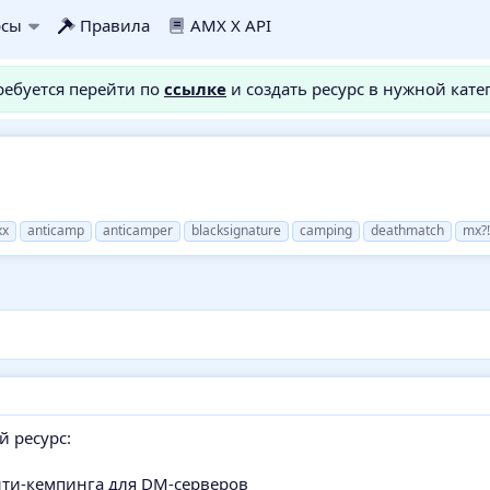
рсы
Правила
AMX X API
требуется перейти по
ссылке
и создать ресурс в нужной кате
xx
anticamp
anticamper
blacksignature
camping
deathmatch
mx?!
й ресурс:
нти-кемпинга для DM-серверов