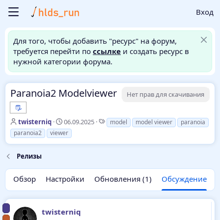
Вход
Для того, чтобы добавить "ресурс" на форум,
требуется перейти по
ссылке
и создать ресурс в
нужной категории форума.
Paranoia2 Modelviewer
Нет прав для скачивания
А
Д
Т
twisterniq
06.09.2025
model
model viewer
paranoia
в
а
е
paranoia2
viewer
т
т
г
о
а
и
Релизы
р
н
т
а
е
ч
Обзор
Настройки
Обновления (1)
Обсуждение
м
а
ы
л
а
twisterniq