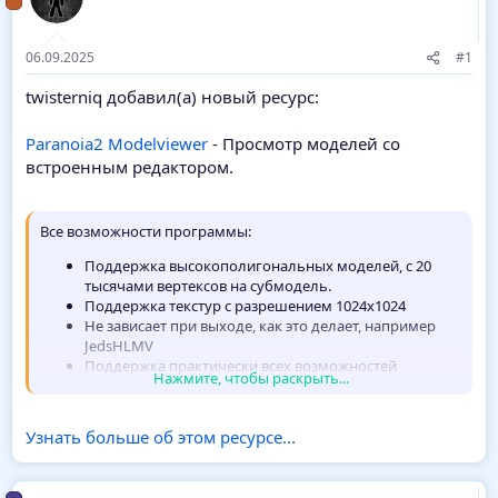
06.09.2025
#1
twisterniq добавил(а) новый ресурс:
Paranoia2 Modelviewer
- Просмотр моделей со
встроенным редактором.
Все возможности программы:
Поддержка высокополигональных моделей, с 20
тысячами вертексов на субмодель.
Поддержка текстур с разрешением 1024х1024
Не зависает при выходе, как это делает, например
JedsHLMV
Поддержка практически всех возможностей
Нажмите, чтобы раскрыть...
JedsHLMV (кроме отображения информации по
эвентам и проигрывания звуков).
Авто-определение вью-модели и установка вида от
Узнать больше об этом ресурсе...
первого лица для них.
Работают горячие клавиши, так например
переключение вида вьюмодель-обычная модель...