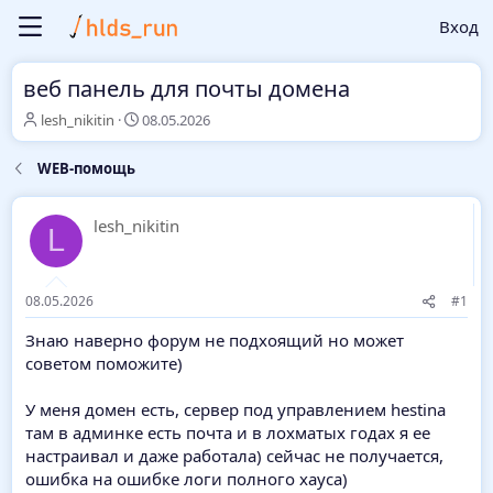
Вход
веб панель для почты домена
А
Д
lesh_nikitin
08.05.2026
в
а
т
т
WEB-помощь
о
а
р
н
т
а
lesh_nikitin
L
е
ч
м
а
ы
л
а
08.05.2026
#1
Знаю наверно форум не подхоящий но может
советом поможите)
У меня домен есть, сервер под управлением hestina
там в админке есть почта и в лохматых годах я ее
настраивал и даже работала) сейчас не получается,
ошибка на ошибке логи полного хауса)