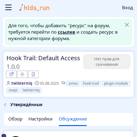
Вход
Для того, чтобы добавить "ресурс" на форум,
требуется перейти по
ссылке
и создать ресурс в
нужной категории форума.
Hook Trail: Default Access
Нет прав для
скачивания
1.0.0
А
Д
Т
twisterniq
05.08.2025
amxx
hook trail
plugin module
в
а
е
reapi
twisterniq
т
т
г
о
а
и
Утверждённые
р
н
т
а
е
ч
Обзор
Настройки
Обсуждение
м
а
ы
л
а