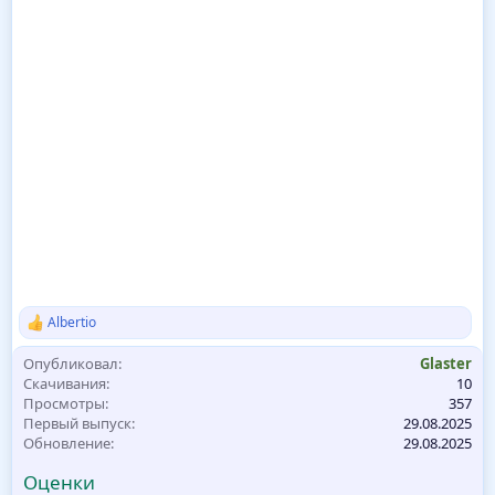
Albertio
Р
е
Опубликовал
Glaster
а
к
Скачивания
10
ц
Просмотры
357
и
Первый выпуск
29.08.2025
и
Обновление
29.08.2025
:
Оценки