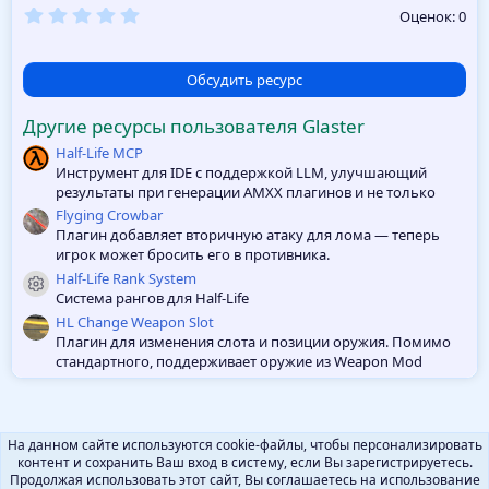
0
Оценок: 0
,
0
0
з
Обсудить ресурс
в
ё
Другие ресурсы пользователя Glaster
з
д
Half-Life MCP
Инструмент для IDE с поддержкой LLM, улучшающий
результаты при генерации AMXX плагинов и не только
Flyging Crowbar
Плагин добавляет вторичную атаку для лома — теперь
игрок может бросить его в противника.
Half-Life Rank System
Иконка ресурса
Система рангов для Half-Life
HL Change Weapon Slot
Плагин для изменения слота и позиции оружия. Помимо
стандартного, поддерживает оружие из Weapon Mod
На данном сайте используются cookie-файлы, чтобы персонализировать
контент и сохранить Ваш вход в систему, если Вы зарегистрируетесь.
Продолжая использовать этот сайт, Вы соглашаетесь на использование