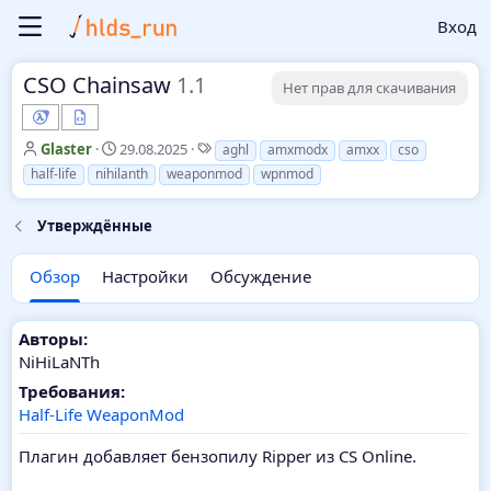
Вход
CSO Chainsaw
1.1
Нет прав для скачивания
А
Д
Т
Glaster
29.08.2025
aghl
amxmodx
amxx
cso
в
а
е
half-life
nihilanth
weaponmod
wpnmod
т
т
г
о
а
и
Утверждённые
р
с
о
з
Обзор
Настройки
Обсуждение
д
а
н
Авторы:
и
NiHiLaNTh
я
Требования:
Half-Life WeaponMod
Плагин добавляет бензопилу Ripper из CS Online.