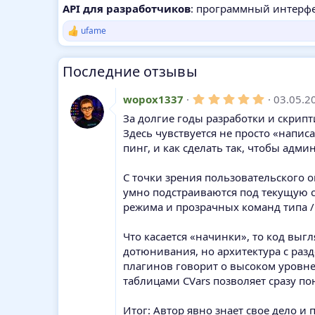
API для разработчиков
: программный интерфе
ufame
Р
е
а
Последние отзывы
к
ц
и
5
wopox1337
03.05.2
и
,
:
За долгие годы разработки и скрипт
0
0
Здесь чувствуется не просто «напи
з
пинг, и как сделать так, чтобы адм
в
ё
з
С точки зрения пользовательского о
д
умно подстраиваются под текущую с
режима и прозрачных команд типа 
Что касается «начинки», то код выг
дотюнивания, но архитектура с разд
плагинов говорит о высоком уровн
таблицами CVars позволяет сразу пон
Итог: Автор явно знает свое дело и