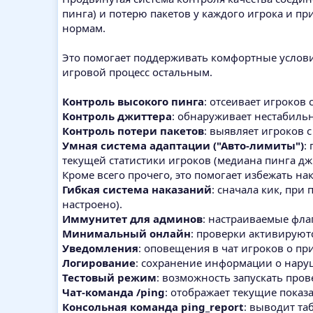
пинга) и потерю пакетов у каждого игрока и п
нормам.
Это помогает поддерживать комфортные услови
игровой процесс остальным.
Контроль высокого пинга
: отсеивает игроков
Контроль джиттера
: обнаруживает нестабильн
Контроль потери пакетов
: выявляет игроков с
Умная система адаптации ("Авто-лимиты")
:
текущей статистики игроков (медиана пинга джи
Кроме всего прочего, это помогает избежать нак
Гибкая система наказаний
: сначала кик, при
настроено).
Иммунитет для админов
: настраиваемые фла
Минимальный онлайн
: проверки активируютс
Уведомления
: оповещения в чат игроков о пр
Логирование
: сохранение информации о наруш
Тестовый режим
: возможность запускать про
Чат-команда /ping
: отображает текущие показа
Консольная команда ping_report
: выводит та