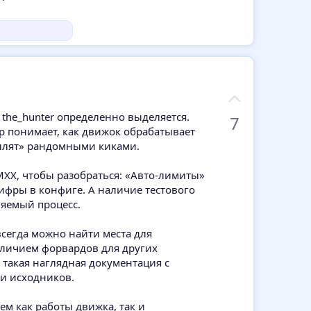
З
а
 the_hunter определенно выделяется.
7
р понимает, как движок обрабатывает
роллят» рандомными киками.
AMXX, чтобы разобраться: «Авто-лимиты»
ифры в конфиге. А наличие тестового
яемый процесс.
всегда можно найти места для
наличием форвардов для других
такая наглядная документация с
ри исходников.
ем как работы движка, так и