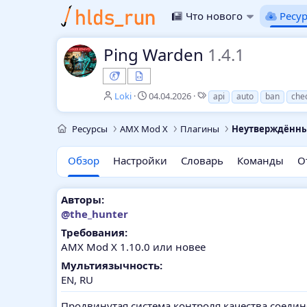
Что нового
Ресу
Ping Warden
1.4.1
А
Д
Т
Loki
04.04.2026
api
auto
ban
che
в
а
е
т
т
г
Ресурсы
AMX Mod X
Плагины
Неутверждённ
о
а
и
р
с
о
Обзор
Настройки
Словарь
Команды
О
з
д
а
Авторы:
н
@the_hunter
и
я
Требования:
AMX Mod X 1.10.0 или новее
Мультиязычность:
EN
RU
Продвинутая система контроля качества соедин