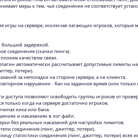
ринимает меры к тем, чьё соединение не соответствует уст
я игры на сервере, исключая лагающих игроков, которые м
 с большой задержкой.
ое соединение (скачки пинга).
 плохим качеством связи.
 плагин автоматически рассчитывает допустимые лимиты на
ттер, потери).
азаний за неполадки на стороне сервера, а не клиента.
 повторном нарушении - бан на заданное время (или только к
ги доступа позволяют освободить группы игроков от провер
я только когда на сервере достаточно игроков.
ичинах кика или бана.
ениях и наказаниях в лог‑файл.
верки без реальных наказаний для настройки лимитов.
тели соединения (пинг, джиттер, потери).
блицу статистики соединения (пинг, джиттер, потери) всех и