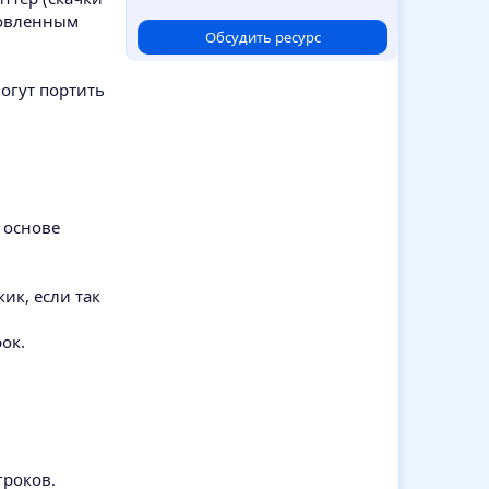
0
0
ановленным
з
Обсудить ресурс
в
ё
з
огут портить
д
 основе
ик, если так
ок.
гроков.