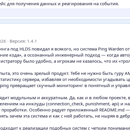
йс для получения данных и реагирования на события.
026
Версия: 1.4.1
инга под HLDS повидал я всякого, но система Ping Warden от
сание кода», а осознанный инженерный подход — когда авто
инистратору было удобно, а игрокам не казалось, что их «т
пыта, это очень зрелый продукт. Тебе не нужно быть гуру 
татистику сервера, избавляя от необходимости угадывать ц
/ping превращает скучный мониторинг в понятный и управл
лядит модульным и аккуратным. Да, как и в любом проекте, 
елением на инклуды (connection_check, punishment, api) и 
е проработки. Особенно радует приложенный README.md — 
ять зачем эта система и как с ней работать, не ныряя в деб
 подходит к реализации подобных систем с четким понимани