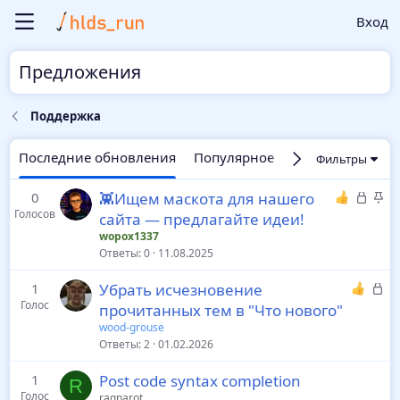
Вход
Предложения
Поддержка
Последние обновления
Популярное
Новые
Фильтры
З
З
0
👾Ищем маскота для нашего
Голосов
а
а
сайта — предлагайте идеи!
к
к
wopox1337
р
р
Ответы
0
11.08.2025
ы
е
З
1
Убрать исчезновение
т
п
Голос
а
прочитанных тем в "Что нового"
о
л
к
е
wood-grouse
р
Ответы
2
01.02.2026
н
ы
о
1
Post code syntax completion
т
R
Голос
ragnarot
о