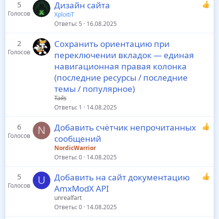
5
Дизайн сайта
Голосов
XploitiT
Ответы
5
16.08.2025
2
Сохранить ориентацию при
Голосов
переключении вкладок — единая
навигационная правая колонка
(последние ресурсы / последние
темы / популярное)
Tails
Ответы
1
14.08.2025
6
Добавить счётчик непрочитанных
N
Голосов
сообщений
NordicWarrior
Ответы
0
14.08.2025
5
Добавить на сайт документацию
U
Голосов
AmxModX API
unrealfart
Ответы
0
14.08.2025