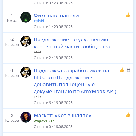
Ответы
0
23.08.2025
1
Фикс нав. панели
Голос
XploitiT
Ответы
1
20.08.2025
-2
Предложение по улучшению
Голосов
контентной части сообщества
Tails
Ответы
2
18.08.2025
З
-1
Поддержка разработчиков на
Голосов
а
hlds.run (Предложение:
к
добавить полноценную
р
документацию по AmxModX API)
ы
Tails
т
Ответы
6
16.08.2025
о
5
Маскот: «Кот в шляпе»
Голосов
wopox1337
Ответы
0
16.08.2025