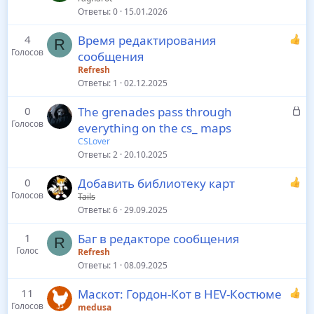
Ответы
0
15.01.2026
4
Время редактирования
R
Голосов
сообщения
Refresh
Ответы
1
02.12.2025
З
0
The grenades pass through
Голосов
а
everything on the cs_ maps
к
CSLover
р
Ответы
2
20.10.2025
ы
0
Добавить библиотеку карт
т
Голосов
Tails
о
Ответы
6
29.09.2025
1
Баг в редакторе сообщения
R
Голос
Refresh
Ответы
1
08.09.2025
11
Маскот: Гордон-Кот в HEV-Костюме
Голосов
medusa