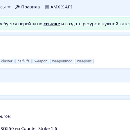
рсы
Правила
AMX X API
требуется перейти по
ссылке
и создать ресурс в нужной кате
glaster
half-life
weapon
weaponmod
weapons
ource:
SG550 из Counter Strike 1.6