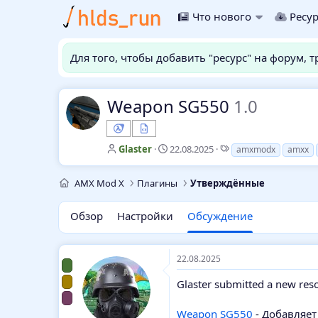
Что нового
Ресу
Для того, чтобы добавить "ресурс" на форум, 
Weapon SG550
1.0
А
Д
Т
Glaster
22.08.2025
amxmodx
amxx
в
а
е
т
т
г
AMX Mod X
Плагины
Утверждённые
о
а
и
р
н
т
а
Обзор
Настройки
Обсуждение
е
ч
м
а
ы
л
22.08.2025
а
Glaster submitted a new res
Weapon SG550
- Добавляет 