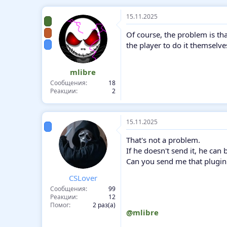
15.11.2025
Of course, the problem is tha
the player to do it themselve
mlibre
Сообщения
18
Реакции
2
15.11.2025
That's not a problem.
If he doesn't send it, he can
Can you send me that plugin
CSLover
Сообщения
99
Реакции
12
Помог
2 раз(а)
@mlibre