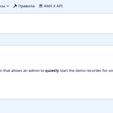
рсы
Правила
AMX X API
ugin that allows an admin to
quietly
start the demo recorder for on