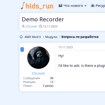
Что нового
Ресу
Demo Recorder
А
Д
CSLover
15.11.2025
в
а
т
т
AMX Mod X
Модули
Вопросы по разработке
о
а
р
н
т
а
15.11.2025
е
ч
Hy!
м
а
ы
л
а
I’d like to ask: is there a pl
CSLover
Сообщения
99
Реакции
12
Помог
2 раз(а)