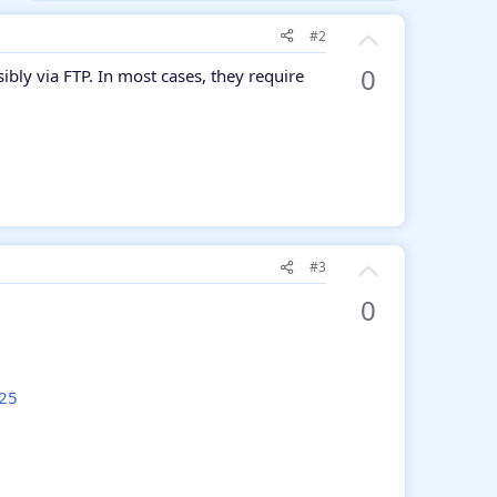
З
#2
а
0
ibly via FTP. In most cases, they require
З
#3
а
0
025